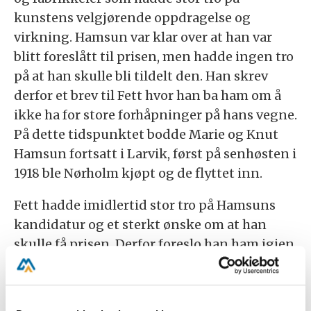
kunstens velgjørende oppdragelse og
virkning. Hamsun var klar over at han var
blitt foreslått til prisen, men hadde ingen tro
på at han skulle bli tildelt den. Han skrev
derfor et brev til Fett hvor han ba ham om å
ikke ha for store forhåpninger på hans vegne.
På dette tidspunktet bodde Marie og Knut
Hamsun fortsatt i Larvik, først på senhøsten i
1918 ble Nørholm kjøpt og de flyttet inn.
Fett hadde imidlertid stor tro på Hamsuns
kandidatur og et sterkt ønske om at han
skulle få prisen. Derfor foreslo han ham igjen
året etter, i 1919. Da hadde imidlertid en
annen norsk kandidat også kommet opp
som en mulighet, og det lå an til intern