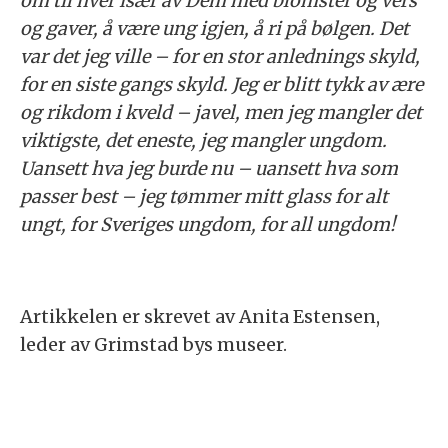
om til hver især av Dem med blomster og vers
og gaver, å være ung igjen, å ri på bølgen. Det
var det jeg ville – for en stor anlednings skyld,
for en siste gangs skyld. Jeg er blitt tykk av ære
og rikdom i kveld – javel, men jeg mangler det
viktigste, det eneste, jeg mangler ungdom.
Uansett hva jeg burde nu – uansett hva som
passer best – jeg tømmer mitt glass for alt
ungt, for Sveriges ungdom, for all ungdom!
Artikkelen er skrevet av Anita Estensen,
leder av Grimstad bys museer.