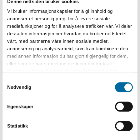
Denne nettsiden bruker cookies
konkurranse mellom to norske forfattere
Vi bruker informasjonskapsler for å gi innhold og
som begge var høyt aktet blant sine lesere.
annonser et personlig preg, for å levere sosiale
Den andre kandidaten var Arne Garborg. Han
mediefunksjoner og for å analysere trafikken vår. Vi deler
var også blitt vurdert tidligere, allerede i 1916.
dessuten informasjon om hvordan du bruker nettstedet
vårt, med partnerne våre innen sosiale medier,
I landsmålsavisen Den 17de Mai, hvor
annonsering og analysearbeid, som kan kombinere den
Garborg i sin tid hadde vært redaktør, var det
med annen informasjon du har gjort tilgjengelig for dem,
i august-september 1919 høylytte
eller som de har samlet inn gjennom din bruk av
spekulasjoner og diskusjoner om hvem som
tjenestene deres. Du kan når som helst trekke ditt
samtykke i ettertid ved å trykke på bindersen i hjørnet,
fortjente prisen mest av Arne Garborg og
Samtykkevalg
så endre samtykke og så avvis.
Nødvendig
Knut Hamsun. I avisen foreslo Olav Midttun,
som var dosent i nynorsk, at Nobelprisen i
litteratur måtte gis til Garborg framfor
Egenskaper
Hamsun, fordi Garborg var en mer idealistisk
dikter og en åndsfører for sitt folk.
Statistikk
Debatten forplantet seg, og ble tatt opp i