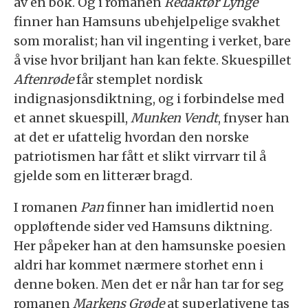
av en bok. Og i romanen
Redaktør Lynge
finner han Hamsuns ubehjelpelige svakhet
som moralist; han vil ingenting i verket, bare
å vise hvor briljant han kan fekte. Skuespillet
Aftenrøde
får stemplet nordisk
indignasjonsdiktning, og i forbindelse med
et annet skuespill,
Munken Vendt
, fnyser han
at det er ufattelig hvordan den norske
patriotismen har fått et slikt virrvarr til å
gjelde som en litterær bragd.
I romanen
Pan
finner han imidlertid noen
oppløftende sider ved Hamsuns diktning.
Her påpeker han at den hamsunske poesien
aldri har kommet nærmere storhet enn i
denne boken. Men det er når han tar for seg
romanen
Markens Grøde
at superlativene tas