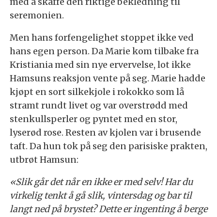
med å skaffe den riktige bekledning til
seremonien.
Men hans forfengelighet stoppet ikke ved
hans egen person. Da Marie kom tilbake fra
Kristiania med sin nye ervervelse, lot ikke
Hamsuns reaksjon vente på seg. Marie hadde
kjøpt en sort silkekjole i rokokko som lå
stramt rundt livet og var overstrødd med
stenkullsperler og pyntet med en stor,
lyserød rose. Resten av kjolen var i brusende
taft. Da hun tok på seg den parisiske prakten,
utbrøt Hamsun:
«Slik går det når en ikke er med selv! Har du
virkelig tenkt å gå slik, vintersdag og bar til
langt ned på brystet? Dette er ingenting å berge