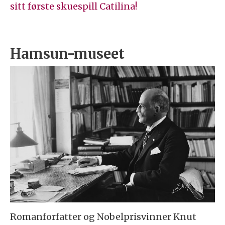
sitt første skuespill Catilina!
Hamsun-museet
Romanforfatter og Nobelprisvinner Knut