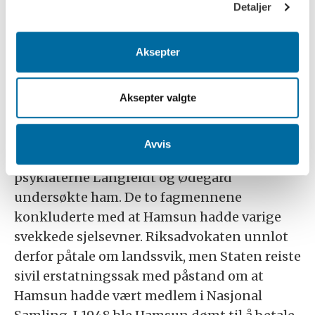
Detaljer
Da krigen brøt ut i 1940, bidro Hamsun med
propoganda for tyskerne. Det har også vært
Aksepter
diskutert hvorvidt han var medlem av
Nasjonal Samling. Ved fredsslutningen fikk
han husarrest, før han ble plassert på det
Aksepter valgte
gamle sykehuset i Grimstad, og videre flyttet
til Landvik Gamlehjem. I oktober 1945 ble
Avvis
han lagt inn på Psykiatrisk Klinikk i Oslo, der
psykiaterne Langfeldt og Ødegård
undersøkte ham. De to fagmennene
konkluderte med at Hamsun hadde varige
svekkede sjelsevner. Riksadvokaten unnlot
derfor påtale om landssvik, men Staten reiste
sivil erstatningssak med påstand om at
Hamsun hadde vært medlem i Nasjonal