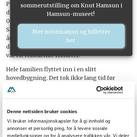
På Nørholm levde han resten av livet, til han
sommerutstilling om Knut Hamsun i
døde i 1952. Prisen på gården var høy: 220
Hamsun-museet!
000 kr. I følge Hamsun-biografen Ingar
Sletten Kolloen tilsvarte denne summen
Mer informasjon og billetter
årslønnen til alle de 58 folkeskolelærerne i
her
de fem omkringliggende småbyene. Hamsun
var en velstående forfatter.
Hele familien flyttet inn i en slitt
hovedbygning. Det tok ikke lang tid før
Hamsun var i full sving med å bygge bolig for
bestyreren. Deretter kom låvebygning. I 1920
vant Hamsun Nobel-prisen i litteratur, og
pengene kom godt med i renoveringen av
Denne nettsiden bruker cookies
gården. Gården framstod etter hvert som et
Vi bruker informasjonskapsler for å gi innhold og
mønsterbruk og Hamsun investerte stort,
annonser et personlig preg, for å levere sosiale
mediefunksjoner og for å analysere trafikken vår. Vi deler