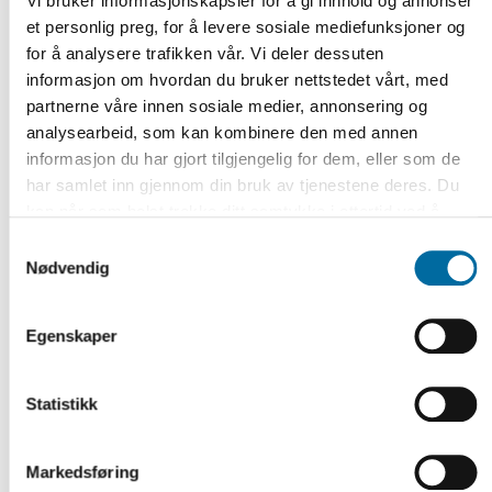
Vi bruker informasjonskapsler for å gi innhold og annonser
et personlig preg, for å levere sosiale mediefunksjoner og
I slutten av første akt, blir de hvite hestene
for å analysere trafikken vår. Vi deler dessuten
brakt på banen i følgende replikkveksling
informasjon om hvordan du bruker nettstedet vårt, med
mellom Rosmer, Fru Rosmer og Madam
partnerne våre innen sosiale medier, annonsering og
analysearbeid, som kan kombinere den med annen
Helset:
informasjon du har gjort tilgjengelig for dem, eller som de
har samlet inn gjennom din bruk av tjenestene deres. Du
kan når som helst trekke ditt samtykke i ettertid ved å
Fru Rosmer: Hvad kan det skade. Er du ikke
trykke på bindersen i hjørnet, så endre samtykke og så
Samtykkevalg
avvis.
fast bestemt på at i morgen skal slaget stå?
Nødvendig
Rosmer: Jo, det er afgjort. I morgen skal og må
Egenskaper
det ske. Men herre gud, hvor tungt det alligevel
er at skulle bedrøve sine trofaste venner, -
Statistikk
volde dem en virkelig hjertesorg.
Fru Rosmer: Er det bare det alene, Rosmer? Er
Markedsføring