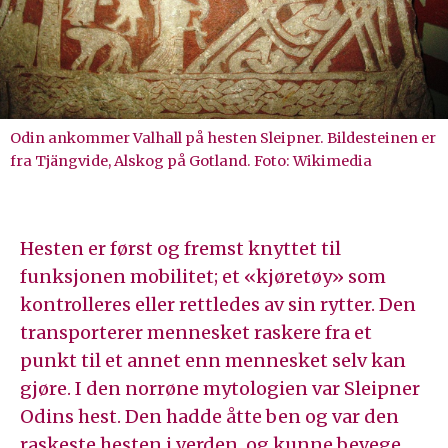
Odin ankommer Valhall på hesten Sleipner. Bildesteinen er
fra Tjängvide, Alskog på Gotland. Foto: Wikimedia
Hesten er først og fremst knyttet til
funksjonen mobilitet; et «kjøretøy» som
kontrolleres eller rettledes av sin rytter. Den
transporterer mennesket raskere fra et
punkt til et annet enn mennesket selv kan
gjøre. I den norrøne mytologien var Sleipner
Odins hest. Den hadde åtte ben og var den
raskeste hesten i verden, og kunne bevege