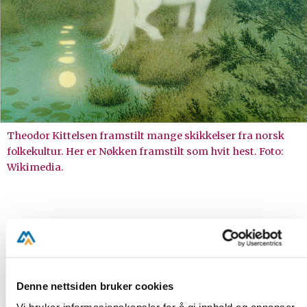
Theodor Kittelsen framstilt mange skikkelser fra norsk
folkekultur. Her er Nøkken framstilt som hvit hest. Foto:
Wikimedia.
Den hvite hesten fra mytologien har senere
blitt tatt opp i kunsten som en trope. En
trope er bruk av figurativt språk via ord eller
fraser som en kunstnerisk effekt. Det er det
Denne nettsiden bruker cookies
Ibsen gjør i stykket
Hvide
heste
.