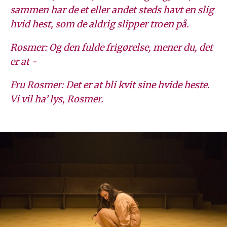
sammen har de et eller andet steds havt en slig
hvid hest, som de aldrig slipper troen på.
Rosmer: Og den fulde frigørelse, mener du, det
er at -
Fru Rosmer: Det er at bli kvit sine hvide heste.
Vi vil ha’ lys, Rosmer.