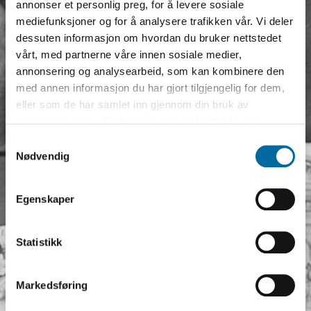
annonser et personlig preg, for å levere sosiale
mediefunksjoner og for å analysere trafikken vår. Vi deler
dessuten informasjon om hvordan du bruker nettstedet
vårt, med partnerne våre innen sosiale medier,
annonsering og analysearbeid, som kan kombinere den
med annen informasjon du har gjort tilgjengelig for dem,
eller som de har samlet inn gjennom din bruk av
tjenestene deres. Du kan når som helst trekke ditt
samtykke i ettertid ved å trykke på bindersen i hjørnet,
Ti ting om Ibsen
Samtykkevalg
så endre samtykke og så avvis.
Nødvendig
Henrik Ibsen (1828-1906) er en av våre
mest kjente og berømte forfattere. Vi
Egenskaper
forbinder ham gjerne med Et
dukkehjem, Terje Vigen og Peer Gynt.
Statistikk
Hans liv startet i Skien og endte i
Kristiania, og det skjedde mangt og
Markedsføring
meget i den store dramatikerens 78 år
lange liv. Her følger ti ting om Ibsen som