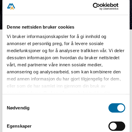
Denne nettsiden bruker cookies
Vi bruker informasjonskapsler for å gi innhold og
annonser et personlig preg, for å levere sosiale
Knut Hamsun ga ved flere anledninger
mediefunksjoner og for å analysere trafikken vår. Vi deler
uttrykk for stor forståelse og respekt overfor
dessuten informasjon om hvordan du bruker nettstedet
vårt, med partnerne våre innen sosiale medier,
barn og unge. Samtidig er det blant enkelte
annonsering og analysearbeid, som kan kombinere den
litteraturforskere hevdet at Hamsun mangler
med annen informasjon du har gjort tilgjengelig for dem,
evner til å gå inn i barnets verden på alvor.
eller som de har samlet inn gjennom din bruk av
Fra brev og hans siste litterære verk («På
tjenestene deres. Du kan når som helst trekke ditt
gjengrodde stier»), med et tidsspenn på mer
samtykke i ettertid ved å trykke på bindersen i hjørnet,
Samtykkevalg
enn 50 år, fra 1892 til slutten av 1940-årene,
så endre samtykke og så avvis.
Nødvendig
vil Ivar Roger Hansen utdype tre eksempler
på Hamsuns engasjement til beste for unge
Egenskaper