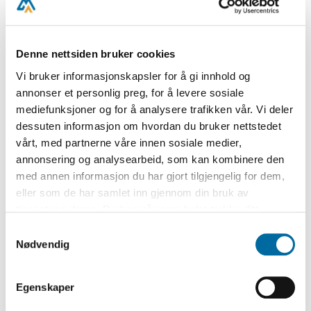
Vi er her forvaret som Fuglen i Buret;
Denne nettsiden bruker cookies
For inden de Porte af Jern vi gaa,
Vi bruker informasjonskapsler for å gi innhold og
annonser et personlig preg, for å levere sosiale
Fortrængt og forhadt af de engelske Hunde;
mediefunksjoner og for å analysere trafikken vår. Vi deler
dessuten informasjon om hvordan du bruker nettstedet
At støde og plage er deres Attraa.
vårt, med partnerne våre innen sosiale medier,
annonsering og analysearbeid, som kan kombinere den
Kom kjæreste Venner og saa Alt,
med annen informasjon du har gjort tilgjengelig for dem,
eller som de har samlet inn gjennom din bruk av
Inden de Sprinkler at gaa:
tjenestene deres. Du kan når som helst trekke ditt
samtykke i ettertid ved å trykke på bindersen i hjørnet,
Samtykkevalg
Om vores Anstalter de kunde bese,
så endre samtykke og så avvis.
Nødvendig
De mere vild’ græde end le.
Egenskaper