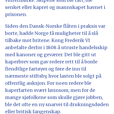
vintermørke. Skipene som ble tatt, ble
senket eller kapret og mannskapet havnet i
prisonen.
Siden den Dansk-Norske flåten i praksis var
borte, hadde Norge få muligheter til å slå
tilbake mot britene. Kong Frederik VI
anbefalte derfor i 1808 å utruste handelsskip
med kanoner og geværer. Det ble gitt ut
kaperbrev som gav redere rett til å borde
fiendtlige fartøyer og føre de inn til
nærmeste stiftsby, hvor lasten ble solgt på
offentlig auksjon. For noen redere ble
kaperfarten svært lønnsom, men for de
mange sjøfolkene som skulle gjøre jobben,
ble det ofte en ny snarvei til drukningsdøden
eller britisk fangenskap.