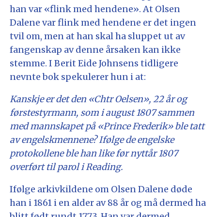
han var «flink med hendene». At Olsen
Dalene var flink med hendene er det ingen
tvil om, men at han skal ha sluppet ut av
fangenskap av denne årsaken kan ikke
stemme. I Berit Eide Johnsens tidligere
nevnte bok spekulerer hun i at:
Kanskje er det den «Chtr Oelsen», 22 år og
førstestyrmann, som i august 1807 sammen
med mannskapet på «Prince Frederik» ble tatt
av engelskmennene? Ifølge de engelske
protokollene ble han like før nyttår 1807
overført til parol i Reading.
Ifølge arkivkildene om Olsen Dalene døde
han i 1861 i en alder av 88 år og må dermed ha
blitt født rundt 1773. Han var dermed