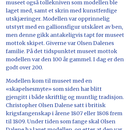
museet også tollekniven som modellen ble
laget med, samt et skrin med kunstferdige
utskjæringer. Modellen var opprinnelig
utstyrt med en gallionsfigur utskåret av ben,
men denne gikk antakeligvis tapt før museet
mottok skipet. Giverne var Olsen Dalenes
familie. På det tidspunktet museet mottok
modellen var den 100 år gammel. I dag er den
godt over 200.
Modellen kom til museet med en
«skapelsesmyte» som siden har blitt
gjengitt i både skriftlig og muntlig tradisjon.
Christopher Olsen Dalene satt i britisk
krigsfangenskap i årene 1807 eller 1808 frem
til 1809. Under tiden som fange skal Olsen
Dalene ha laget modellen, og etter at den var