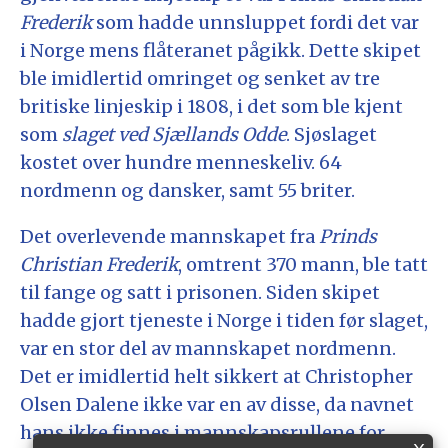
Frederik
som hadde unnsluppet fordi det var
i Norge mens flåteranet pågikk. Dette skipet
ble imidlertid omringet og senket av tre
britiske linjeskip i 1808, i det som ble kjent
som
slaget ved Sjællands Odde
. Sjøslaget
kostet over hundre menneskeliv. 64
nordmenn og dansker, samt 55 briter.
Det overlevende mannskapet fra
Prinds
Christian Frederik
, omtrent 370 mann, ble tatt
til fange og satt i prisonen. Siden skipet
hadde gjort tjeneste i Norge i tiden før slaget,
var en stor del av mannskapet nordmenn.
Det er imidlertid helt sikkert at Christopher
Olsen Dalene ikke var en av disse, da navnet
hans ikke finnes i mannskapsrullene for