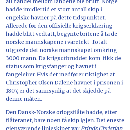
all handel mellom landene ble brutt. Norge
hadde imidlertid et stort antall skip i
engelske havner på dette tidspunktet.
Allerede før den offisielle krigserklæring
hadde blitt vedtatt, begynte britene å ta de
norske mannskapene i varetekt. Totalt
utgjorde det norske mannskapet omkring
3000 mann. Da krigsutbruddet kom, fikk de
status som krigsfanger og havnet i
fangeleirer. Hvis det medfører riktighet at
Christopher Olsen Dalene havnet i prisonen i
1807, er det sannsynlig at det skjedde på
denne måten.
Den Dansk-Norske orlogsflåte hadde, etter
flåteranet, bare noen få skip igjen. Det eneste
gjenværende linjeskipet var
Prinds Christian