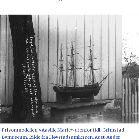
Prisonmodellen «Aasille Marie» utenfor tidl. Grimstad
Bymuseum. Bilde fra Fløystadsamlingen, Aust-Agder