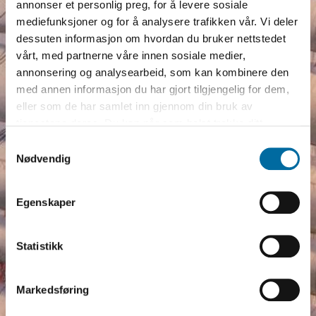
annonser et personlig preg, for å levere sosiale
mediefunksjoner og for å analysere trafikken vår. Vi deler
dessuten informasjon om hvordan du bruker nettstedet
vårt, med partnerne våre innen sosiale medier,
annonsering og analysearbeid, som kan kombinere den
med annen informasjon du har gjort tilgjengelig for dem,
eller som de har samlet inn gjennom din bruk av
tjenestene deres. Du kan når som helst trekke ditt
samtykke i ettertid ved å trykke på bindersen i hjørnet,
Samtykkevalg
I Sjøfartsmuseet i Aust-Agders
så endre samtykke og så avvis.
Nødvendig
samlinger finnes blant annet en god del
seilmakerutstyr. Hva ble dette brukt til,
Egenskaper
hvem brukte det og når? Her vil vi
forsøke å fortelle litt om dette. Alle
bilder i artikkelen er av gjenstander i
Statistikk
Grimstad bys museers samlinger, om
ikke annet er oppgitt. Du ser bildene
Markedsføring
best med liggende visning.