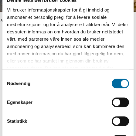
Denne nettsiden bruker cookies
Vi bruker informasjonskapsler for å gi innhold og
annonser et personlig preg, for å levere sosiale
Kunstverket "Lommetørkle" av Peter Esdaile.
mediefunksjoner og for å analysere trafikken vår. Vi deler
dessuten informasjon om hvordan du bruker nettstedet
vårt, med partnerne våre innen sosiale medier,
Han sendte telegrammer til seg selv.
annonsering og analysearbeid, som kan kombinere den
Forelsket seg i en forlovet kvinne. Steg en
med annen informasjon du har gjort tilgjengelig for dem,
eller som de har samlet inn gjennom din bruk av
dag i land i en liten, norsk kystby iført gult –
tjenestene deres. Du kan når som helst trekke ditt
og ingen visste hvem han var.
samtykke i ettertid ved å trykke på bindersen i hjørnet,
Samtykkevalg
så endre samtykke og så avvis.
Nødvendig
Trenger du en pause fra sommerdagene fulle
av folk og program?
Egenskaper
Stikk innom kl. 13! Vi setter oss ned med
Knut Hamsuns
Mysterier,
leser høyt fra
Statistikk
romanen og ser på kunst den har inspirert.