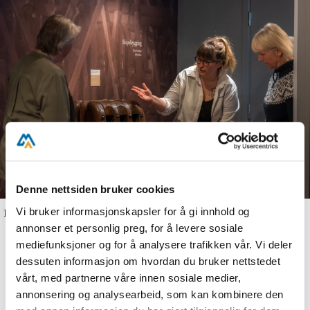
Denne nettsiden bruker cookies
Vi bruker informasjonskapsler for å gi innhold og
Foto: Johnny Aasen
annonser et personlig preg, for å levere sosiale
mediefunksjoner og for å analysere trafikken vår. Vi deler
dessuten informasjon om hvordan du bruker nettstedet
Sjøfartsmuseet formidler regionens
vårt, med partnerne våre innen sosiale medier,
spennende sjøfartshistorie. Museet ligger i
annonsering og analysearbeid, som kan kombinere den