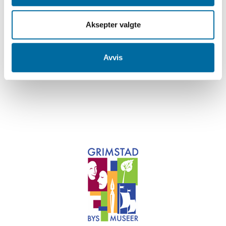
Bestill omvisning her!
Aksepter valgte
Avvis