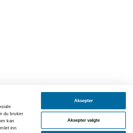
Aksepter
osiale
 forvalter og formidler vi fylkets
n du bruker
Aksepter valgte
som kan
mlet inn