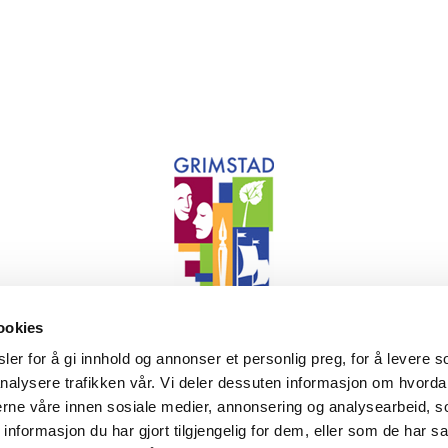
ookies
VEL BEVART, GODT FORTALT
er for å gi innhold og annonser et personlig preg, for å levere s
 og arkiv IKS. Sammen med KUBEN i Arendal og Setesdalsmuseet
nalysere trafikken vår. Vi deler dessuten informasjon om hvorda
historiske og kulturelle arv.
nerne våre innen sosiale medier, annonsering og analysearbeid, 
formasjon du har gjort tilgjengelig for dem, eller som de har sa