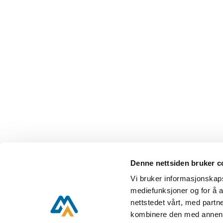
Denne nettsiden bruker c
Vi bruker informasjonskapsl
Vi er en del av Aust-Agder museum
mediefunksjoner og for å a
nettstedet vårt, med part
kombinere den med annen in